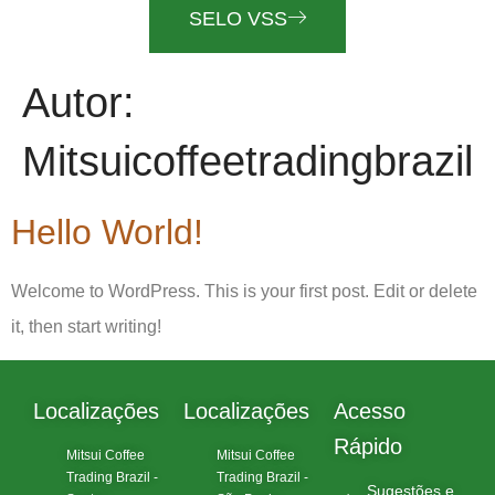
SELO VSS
Autor:
Mitsuicoffeetradingbrazil
Hello World!
Welcome to WordPress. This is your first post. Edit or delete
it, then start writing!
Localizações
Localizações
Acesso
Rápido
Mitsui Coffee
Mitsui Coffee
Trading Brazil -
Trading Brazil -
Sugestões e