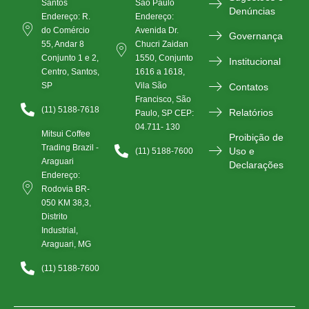
Santos
São Paulo
Denúncias
Endereço: R.
Endereço:
do Comércio
Avenida Dr.
Governança
55, Andar 8
Chucri Zaidan
Conjunto 1 e 2,
1550, Conjunto
Institucional
Centro, Santos,
1616 a 1618,
SP
Vila São
Contatos
Francisco, São
(11) 5188-7618
Relatórios
Paulo, SP CEP:
04.711- 130
Mitsui Coffee
Proibição de
Trading Brazil -
Uso e
(11) 5188-7600
Araguari
Declarações
Endereço:
Rodovia BR-
050 KM 38,3,
Distrito
Industrial,
Araguari, MG
(11) 5188-7600